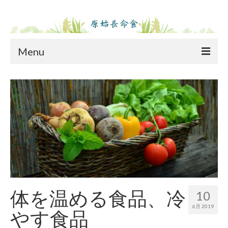
Menu
ホーム
原始長命食とは
原始長命食とは
原始長命食の成分表
長命食ご愛用者体験談
原料
体を温める食品、冷
10
商品紹介
6月 2019
やす食品
コラム