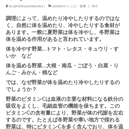
by
genshicyoumeisyoku
|
posted in:
レシピ・食事
|
0
原始長命食コラム
調理によって、温めたり冷やしたりするのではな
レシピ・食事コラム
く、自然に体を温めたり、冷やしたりする食材が
あります。一般に夏野菜は体を冷やし、冬野菜は
会社概要
体を温める作用があると言われています。
会社概要
体を冷やす野菜…トマト・レタス・キュウリ・す
いか など
プライバシーポリシー
体を温める野菜…大根・南瓜・ごぼう・白菜・り
ご注文・お問い合わせ
んご・みかん・桃など
では、なぜ野菜が体を温めたり冷やしたりするの
でしょうか？
野菜のビタミンCは血液の主要な材料になる鉄分の
吸収をよくし、毛細血管の機能を保ちます。この
ビタミンCの含有量により、野菜が体の代謝を左右
するのです。たとえば冬野菜や寒い地方で採れる
野菜は、特にビタミンCを多く含んでおり、体を温