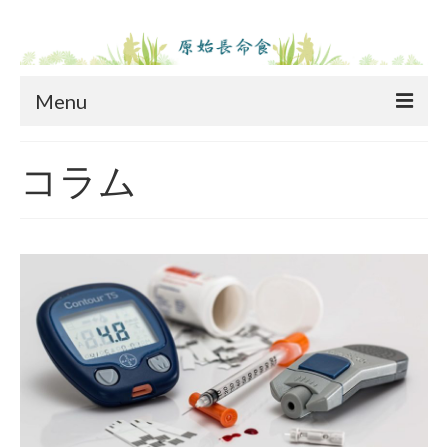
Menu
ホーム
コラム
原始長命食とは
原始長命食とは
原始長命食の成分表
長命食ご愛用者体験談
原料
商品紹介
コラム