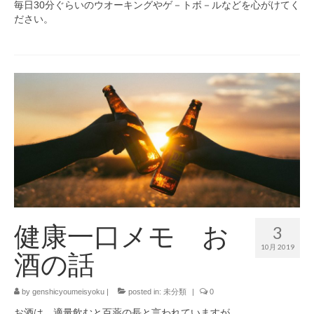
毎日30分ぐらいのウオーキングやゲ－トボ－ルなどを心がけてく
ださい。
健康一口メモ お
3
10月 2019
酒の話
by
genshicyoumeisyoku
|
posted in:
未分類
|
0
お酒は、適量飲むと百薬の長と言われていますが、