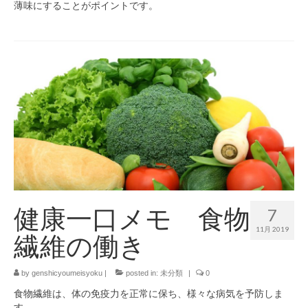
薄味にすることがポイントです。
健康一口メモ 食物
7
11月 2019
繊維の働き
by
genshicyoumeisyoku
|
posted in:
未分類
|
0
食物繊維は、体の免疫力を正常に保ち、様々な病気を予防しま
す。