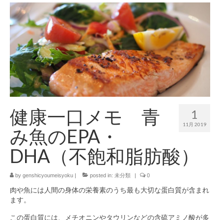
健康一口メモ 青
1
11月 2019
み魚のEPA・
DHA（不飽和脂肪酸）
by
genshicyoumeisyoku
|
posted in:
未分類
|
0
肉や魚には人間の身体の栄養素のうち最も大切な蛋白質が含まれ
ます。
この蛋白質には、メチオニンやタウリンなどの含硫アミノ酸が多