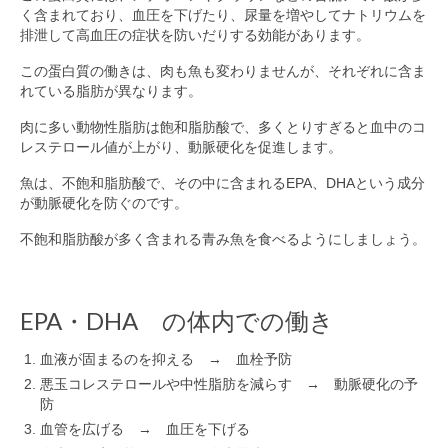
く含まれており、血圧を下げたり、尿量を増やしてナトリウムを
排泄して高血圧の症状を防いだりする効能があります。
この蛋白質の働きは、肉も魚も変わりませんが、それぞれに含ま
れている脂肪が異なります。
肉に多い動物性脂肪は飽和脂肪酸で、多くとりすぎると血中のコ
レステロール値が上がり、動脈硬化を促進します。
魚は、不飽和脂肪酸で、その中に含まれるEPA、DHAという成分
が動脈硬化を防ぐのです。
不飽和脂肪酸が多く含まれる青み魚を食べるようにしましょう。
EPA・DHA の体内での働き
血液が固まるのを抑える → 血栓予防
悪玉コレステロールや中性脂肪を減らす → 動脈硬化の予
防
血管を広げる → 血圧を下げる