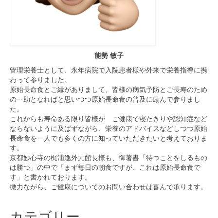
能勢 敏子
管理栄養士として、永年病院で入院患者様や外来で栄養指導に携
わって参りました。
原始長命食とご縁がありまして、皆様の病気予防とご長寿のため
の一助となればと思いつつ原始長命食の普及に励んで参りまし
た。
これからも寿命ある限り皆様が ご健康で寝たきりや認知症など
ならないように及ばずながら、栄養のアドバイスなどしつつ原始
長命食を一人でも多くの方に知っていただきたいと考えておりま
す。
京都妙心寺の梶浦逸外元館長様も、御著書「待つことをしるもの
は勝つ」の中で「まず毎日の朝食ですが、これは原始長命食で
す」と書かれております。
微力ながら、ご健康についてのお問い合わせは喜んで承ります。
カテゴリー