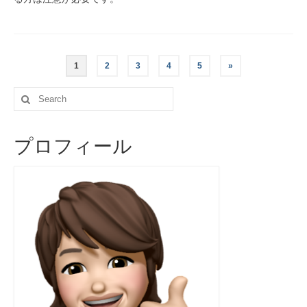
投
1
2
3
4
5
»
稿
Search
for:
ナ
プロフィール
ビ
ゲ
ー
シ
ョ
ン