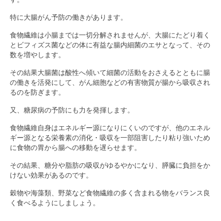
特に大腸がん予防の働きがあります。
食物繊維は小腸までは一切分解されませんが、大腸にたどり着く
とビフィズス菌などの体に有益な腸内細菌のエサとなって、その
数を増やします。
その結果大腸菌は酸性へ傾いて細菌の活動をおさえるとともに腸
の働きを活発にして、がん細胞などの有害物質が腸から吸収され
るのを防ぎます。
又、糖尿病の予防にも力を発揮します。
食物繊維自身はエネルギー源になりにくいのですが、他のエネル
ギー源となる栄養素の消化・吸収を一部阻害したり粘り強いため
に食物の胃から腸への移動を遅らせます。
その結果、糖分や脂肪の吸収がゆるやかになり、膵臓に負担をか
けない効果があるのです。
穀物や海藻類、野菜など食物繊維の多く含まれる物をバランス良
く食べるようにしましょう。