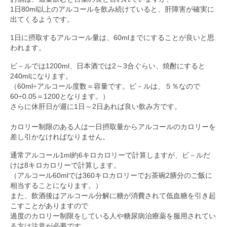
1日80ml以上のアルコールを飲み続けていると、肝障害が確実に
出てくるようです。
1日に摂取するアルコール量は、60mlまでにすることが良いと思
われます。
ビ－ルでは1200ml、日本酒では2～3合ぐらい、焼酎にすると
240mlになります。
（60ml÷アルコール度数＝容量です。ビ－ルは、５％なので
60÷0.05＝1200となります。）
さらに休肝日が週に1日～2日あれば良い飲み方です。
カロリー制限のある人は一日摂取量からアルコールのカロリーを
差し引かなければなりません。
通常アルコール1ml約6キロカロリーで計算しますが、ビ－ルだ
けは8キロカロリーで計算します。
（アルコール60mlでは360キロカロリーでお茶碗2膳分のご飯に
相当することになります。）
また、飲酒後はアルコール分解に糖が消費されて低血糖を引き起
こすことがありますので
過度のカロリー制限をしている人や糖尿病治療薬を服用されてい
る方は注意が必要です。