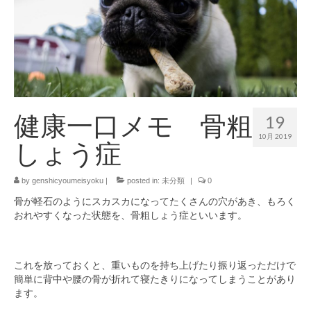
健康一口メモ 骨粗
19
10月 2019
しょう症
by
genshicyoumeisyoku
|
posted in:
未分類
|
0
骨が軽石のようにスカスカになってたくさんの穴があき、もろく
おれやすくなった状態を、骨粗しょう症といいます。
これを放っておくと、重いものを持ち上げたり振り返っただけで
簡単に背中や腰の骨が折れて寝たきりになってしまうことがあり
ます。