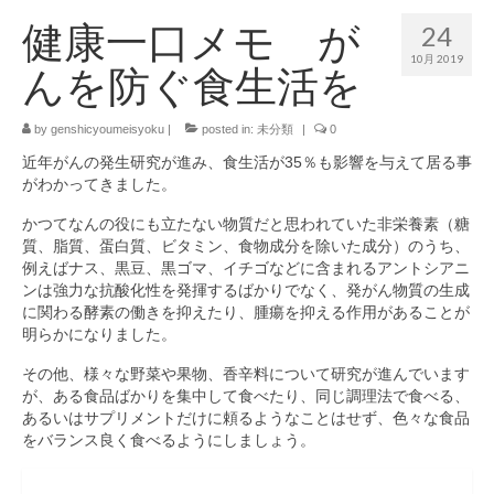
健康一口メモ が
24
10月 2019
んを防ぐ食生活を
by
genshicyoumeisyoku
|
posted in:
未分類
|
0
近年がんの発生研究が進み、食生活が35％も影響を与えて居る事
がわかってきました。
かつてなんの役にも立たない物質だと思われていた非栄養素（糖
質、脂質、蛋白質、ビタミン、食物成分を除いた成分）のうち、
例えばナス、黒豆、黒ゴマ、イチゴなどに含まれるアントシアニ
ンは強力な抗酸化性を発揮するばかりでなく、発がん物質の生成
に関わる酵素の働きを抑えたり、腫瘍を抑える作用があることが
明らかになりました。
その他、様々な野菜や果物、香辛料について研究が進んでいます
が、ある食品ばかりを集中して食べたり、同じ調理法で食べる、
あるいはサプリメントだけに頼るようなことはせず、色々な食品
をバランス良く食べるようにしましょう。