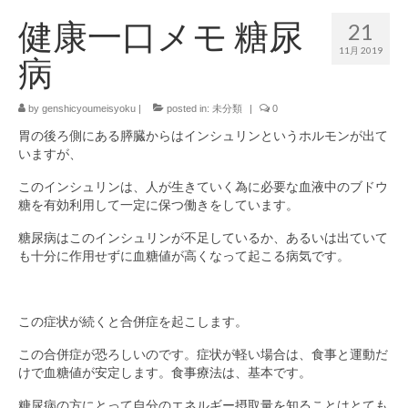
健康一口メモ 糖尿
21
原始長命食コラム
11月 2019
病
レシピ・食事コラム
会社概要
by
genshicyoumeisyoku
|
posted in:
未分類
|
0
胃の後ろ側にある膵臓からはインシュリンというホルモンが出て
会社概要
いますが、
プライバシーポリシー
このインシュリンは、人が生きていく為に必要な血液中のブドウ
糖を有効利用して一定に保つ働きをしています。
ご注文・お問い合わせ
糖尿病はこのインシュリンが不足しているか、あるいは出ていて
も十分に作用せずに血糖値が高くなって起こる病気です。
この症状が続くと合併症を起こします。
この合併症が恐ろしいのです。症状が軽い場合は、食事と運動だ
けで血糖値が安定します。食事療法は、基本です。
糖尿病の方にとって自分のエネルギー摂取量を知ることはとても