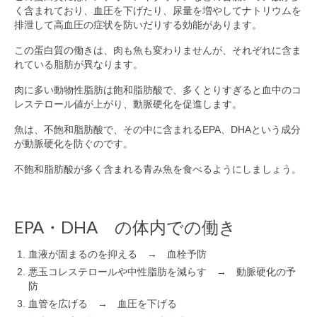
く含まれており、血圧を下げたり、尿量を増やしてナトリウムを
排泄して高血圧の症状を防いだりする効能があります。
この蛋白質の働きは、肉も魚も変わりませんが、それぞれに含ま
れている脂肪が異なります。
肉に多い動物性脂肪は飽和脂肪酸で、多くとりすぎると血中のコ
レステロール値が上がり、動脈硬化を促進します。
魚は、不飽和脂肪酸で、その中に含まれるEPA、DHAという成分
が動脈硬化を防ぐのです。
不飽和脂肪酸が多く含まれる青み魚を食べるようにしましょう。
EPA・DHA の体内での働き
血液が固まるのを抑える → 血栓予防
悪玉コレステロールや中性脂肪を減らす → 動脈硬化の予
防
血管を広げる → 血圧を下げる