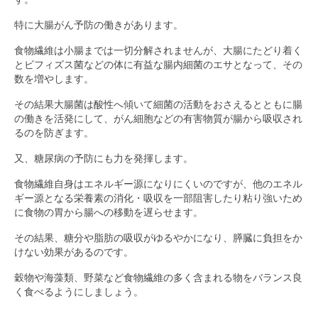
特に大腸がん予防の働きがあります。
食物繊維は小腸までは一切分解されませんが、大腸にたどり着く
とビフィズス菌などの体に有益な腸内細菌のエサとなって、その
数を増やします。
その結果大腸菌は酸性へ傾いて細菌の活動をおさえるとともに腸
の働きを活発にして、がん細胞などの有害物質が腸から吸収され
るのを防ぎます。
又、糖尿病の予防にも力を発揮します。
食物繊維自身はエネルギー源になりにくいのですが、他のエネル
ギー源となる栄養素の消化・吸収を一部阻害したり粘り強いため
に食物の胃から腸への移動を遅らせます。
その結果、糖分や脂肪の吸収がゆるやかになり、膵臓に負担をか
けない効果があるのです。
穀物や海藻類、野菜など食物繊維の多く含まれる物をバランス良
く食べるようにしましょう。