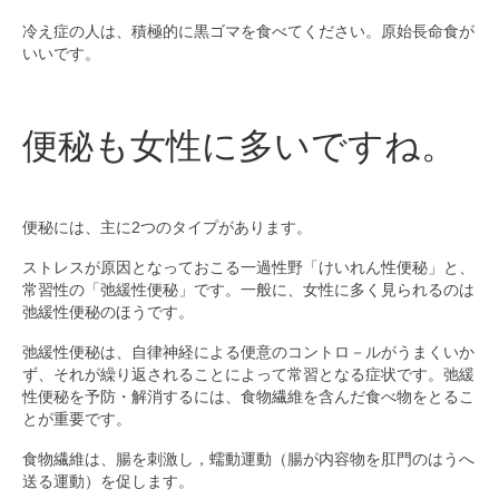
冷え症の人は、積極的に黒ゴマを食べてください。原始長命食が
いいです。
便秘も女性に多いですね。
便秘には、主に2つのタイプがあります。
ストレスが原因となっておこる一過性野「けいれん性便秘」と、
常習性の「弛緩性便秘」です。一般に、女性に多く見られるのは
弛緩性便秘のほうです。
弛緩性便秘は、自律神経による便意のコントロ－ルがうまくいか
ず、それが繰り返されることによって常習となる症状です。弛緩
性便秘を予防・解消するには、食物繊維を含んだ食べ物をとるこ
とが重要です。
食物繊維は、腸を刺激し，蠕動運動（腸が内容物を肛門のはうへ
送る運動）を促します。