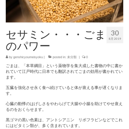
セサミン・・・ごま
30
8月 2019
のパワー
by
genshicyoumeisyoku
|
posted in:
未分類
|
0
ごまは、「本草綱目」という薬物学を集大成した書物の中に書か
れていて江戸時代に日本でも翻訳されてごまの効用が書かれてい
ます。
五臓を強化させ永く食べ続けていると体が衰える事が遅くなりま
す。
心臓の動悸のはげしさをやわらげて大腸や小腸を助けてやせ衰え
るのをおくらせます。
黒ゴマの黒い色素は、アントシアニン リボフラビンなどでこれ
にはビタミン類が、多く含まれています。