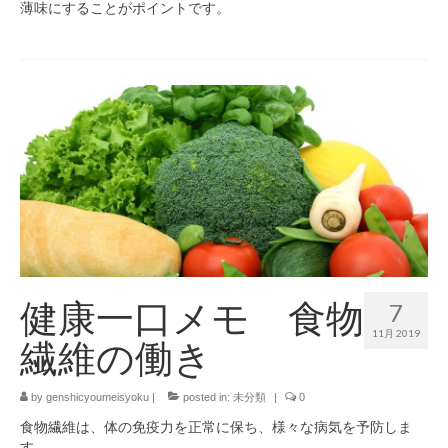
薄味にすることがポイントです。
健康一口メモ 食物
7
11月 2019
繊維の働き
by
genshicyoumeisyoku
|
posted in:
未分類
|
0
食物繊維は、体の免疫力を正常に保ち、様々な病気を予防しま
す。