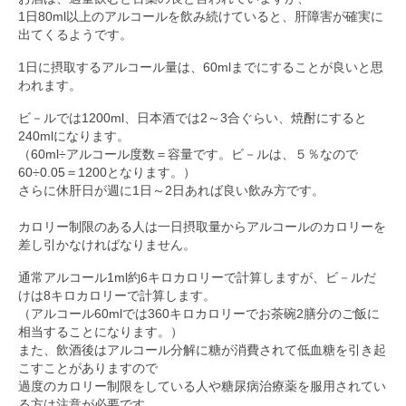
1日80ml以上のアルコールを飲み続けていると、肝障害が確実に
出てくるようです。
1日に摂取するアルコール量は、60mlまでにすることが良いと思
われます。
ビ－ルでは1200ml、日本酒では2～3合ぐらい、焼酎にすると
240mlになります。
（60ml÷アルコール度数＝容量です。ビ－ルは、５％なので
60÷0.05＝1200となります。）
さらに休肝日が週に1日～2日あれば良い飲み方です。
カロリー制限のある人は一日摂取量からアルコールのカロリーを
差し引かなければなりません。
通常アルコール1ml約6キロカロリーで計算しますが、ビ－ルだ
けは8キロカロリーで計算します。
（アルコール60mlでは360キロカロリーでお茶碗2膳分のご飯に
相当することになります。）
また、飲酒後はアルコール分解に糖が消費されて低血糖を引き起
こすことがありますので
過度のカロリー制限をしている人や糖尿病治療薬を服用されてい
る方は注意が必要です。