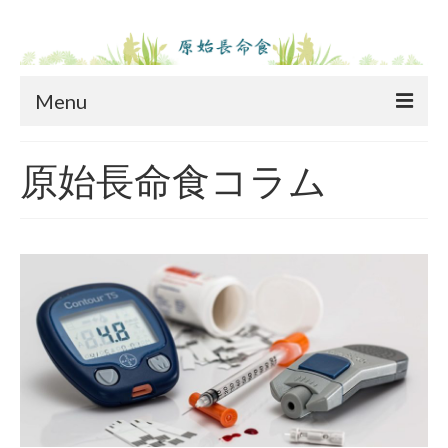
Menu
ホーム
原始長命食コラム
原始長命食とは
原始長命食とは
原始長命食の成分表
長命食ご愛用者体験談
原料
商品紹介
コラム