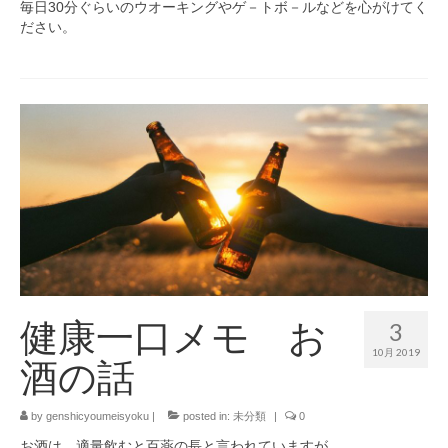
毎日30分ぐらいのウオーキングやゲ－トボ－ルなどを心がけてく
ださい。
健康一口メモ お
3
10月 2019
酒の話
by
genshicyoumeisyoku
|
posted in:
未分類
|
0
お酒は、適量飲むと百薬の長と言われていますが、