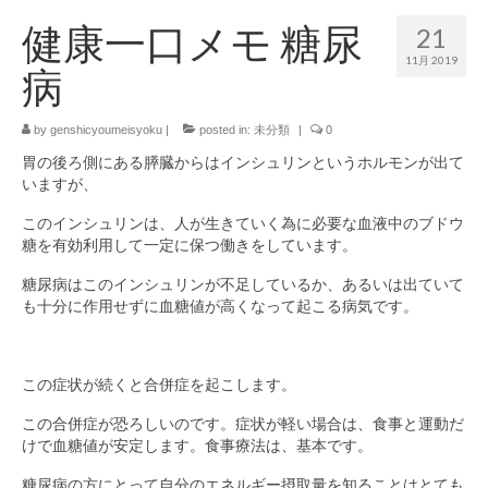
健康一口メモ 糖尿
21
原始長命食コラム
11月 2019
病
レシピ・食事コラム
会社概要
by
genshicyoumeisyoku
|
posted in:
未分類
|
0
胃の後ろ側にある膵臓からはインシュリンというホルモンが出て
会社概要
いますが、
プライバシーポリシー
このインシュリンは、人が生きていく為に必要な血液中のブドウ
糖を有効利用して一定に保つ働きをしています。
ご注文・お問い合わせ
糖尿病はこのインシュリンが不足しているか、あるいは出ていて
も十分に作用せずに血糖値が高くなって起こる病気です。
この症状が続くと合併症を起こします。
この合併症が恐ろしいのです。症状が軽い場合は、食事と運動だ
けで血糖値が安定します。食事療法は、基本です。
糖尿病の方にとって自分のエネルギー摂取量を知ることはとても