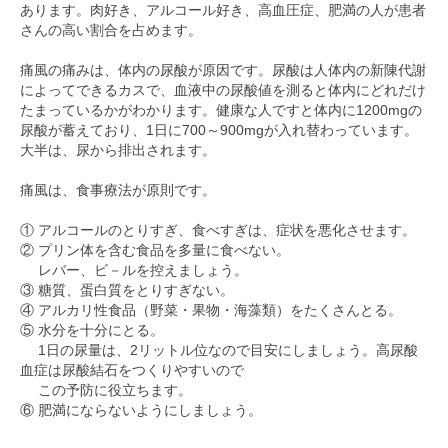
あります。肉好き、アルコール好き、高血圧症、肥満の人が患者
さんの高い割合を占めます。
痛風の痛みは、体内の尿酸が原因です。尿酸は人体内の新陳代謝
によってできるカスで、血液中の尿酸値を測ると体内にどれだけ
たまっているかがわかります。健康な人ですと体内に1200mgの
尿酸が蓄えており、1日に700～900mgが入れ替わっています。
大半は、尿から排出されます。
痛風は、食事療法が原則です。
① アルコールのとりすぎ、食べすぎは、症状を悪化させます。
② プリン体を含む食品を多量に食べない。
レバー、ビ－ルを控えましょう。
③ 糖質、蛋白質をとりすぎない。
④ アルカリ性食品（野菜・果物・海藻類）をたくさんとる。
⑤ 水分を十分にとる。
1日の尿量は、2リットル位なので目安にしましょう。高尿酸
血症は尿酸結石をつくりやすいので
この予防に役立ちます。
⑥ 肥満にならないようにしましょう。