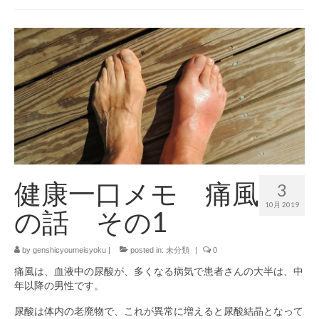
健康一口メモ 痛風
3
10月 2019
の話 その1
by
genshicyoumeisyoku
|
posted in:
未分類
|
0
痛風は、血液中の尿酸が、多くなる病気で患者さんの大半は、中
年以降の男性です。
尿酸は体内の老廃物で、これが異常に増えると尿酸結晶となって