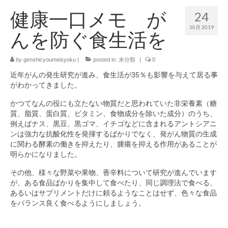
健康一口メモ が
24
10月 2019
んを防ぐ食生活を
by
genshicyoumeisyoku
|
posted in:
未分類
|
0
近年がんの発生研究が進み、食生活が35％も影響を与えて居る事
がわかってきました。
かつてなんの役にも立たない物質だと思われていた非栄養素（糖
質、脂質、蛋白質、ビタミン、食物成分を除いた成分）のうち、
例えばナス、黒豆、黒ゴマ、イチゴなどに含まれるアントシアニ
ンは強力な抗酸化性を発揮するばかりでなく、発がん物質の生成
に関わる酵素の働きを抑えたり、腫瘍を抑える作用があることが
明らかになりました。
その他、様々な野菜や果物、香辛料について研究が進んでいます
が、ある食品ばかりを集中して食べたり、同じ調理法で食べる、
あるいはサプリメントだけに頼るようなことはせず、色々な食品
をバランス良く食べるようにしましょう。