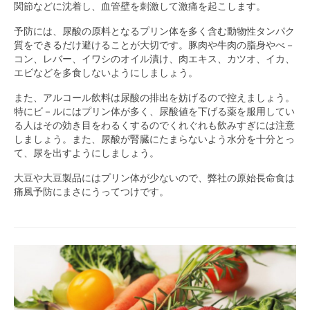
関節などに沈着し、血管壁を刺激して激痛を起こします。
予防には、尿酸の原料となるプリン体を多く含む動物性タンパク
質をできるだけ避けることが大切です。豚肉や牛肉の脂身やべ－
コン、レバー、イワシのオイル漬け、肉エキス、カツオ、イカ、
エビなどを多食しないようにしましょう。
また、アルコール飲料は尿酸の排出を妨げるので控えましょう。
特にビ－ルにはプリン体が多く、尿酸値を下げる薬を服用してい
る人はその効き目をわるくするのでくれぐれも飲みすぎには注意
しましょう。また、尿酸が腎臓にたまらないよう水分を十分とっ
て、尿を出すようにしましょう。
大豆や大豆製品にはプリン体が少ないので、弊社の原始長命食は
痛風予防にまさにうってつけです。