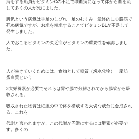
海をする船員がビタミンCの不足で壊血病になって体から血を流
して多くの人が死にました。
脚気という病気は手足のしびれ 足のむくみ 最終的に心臓病で
死ぬ病気ですが、お米を精米することでビタミンB1が不足して
発生しました。
人でおこるビタミンの欠乏症がビタミンの重要性を確認しまし
た。
人が生きていくためには、食物として糖質（炭水化物） 脂肪
蛋白質という
3大栄養素が必要でそれらは胃や腸で分解されてから腸管から吸
収される。
吸収された物質は細胞の中で体を構成する大切な成分に合成され
る。これを
代謝と言われますが、この代謝が円滑にするには酵素が必要で
す。多くの