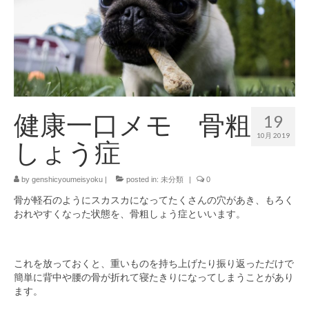
健康一口メモ 骨粗
19
10月 2019
しょう症
by
genshicyoumeisyoku
|
posted in:
未分類
|
0
骨が軽石のようにスカスカになってたくさんの穴があき、もろく
おれやすくなった状態を、骨粗しょう症といいます。
これを放っておくと、重いものを持ち上げたり振り返っただけで
簡単に背中や腰の骨が折れて寝たきりになってしまうことがあり
ます。