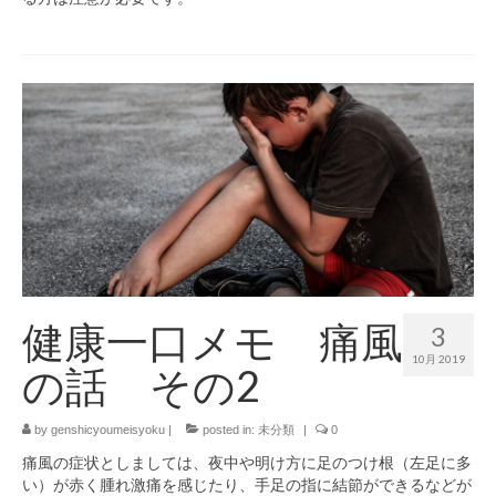
健康一口メモ 痛風
3
10月 2019
の話 その2
by
genshicyoumeisyoku
|
posted in:
未分類
|
0
痛風の症状としましては、夜中や明け方に足のつけ根（左足に多
い）が赤く腫れ激痛を感じたり、手足の指に結節ができるなどが