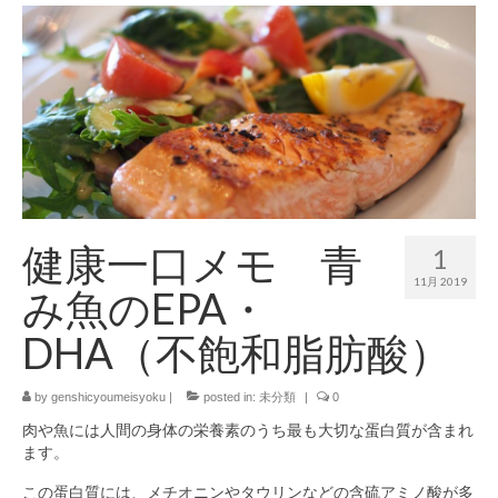
健康一口メモ 青
1
11月 2019
み魚のEPA・
DHA（不飽和脂肪酸）
by
genshicyoumeisyoku
|
posted in:
未分類
|
0
肉や魚には人間の身体の栄養素のうち最も大切な蛋白質が含まれ
ます。
この蛋白質には、メチオニンやタウリンなどの含硫アミノ酸が多