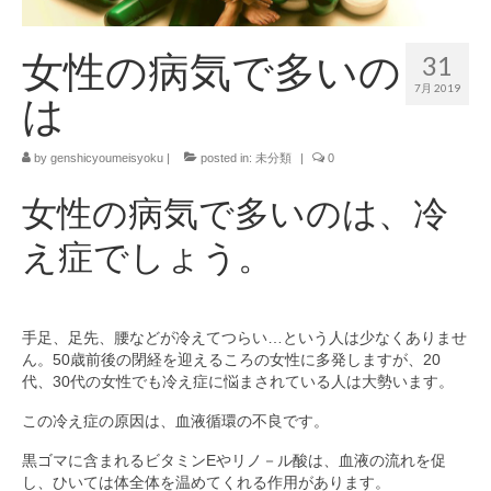
女性の病気で多いの
31
7月 2019
は
by
genshicyoumeisyoku
|
posted in:
未分類
|
0
女性の病気で多いのは、冷
え症でしょう。
手足、足先、腰などが冷えてつらい…という人は少なくありませ
ん。50歳前後の閉経を迎えるころの女性に多発しますが、20
代、30代の女性でも冷え症に悩まされている人は大勢います。
この冷え症の原因は、血液循環の不良です。
黒ゴマに含まれるビタミンEやリノ－ル酸は、血液の流れを促
し、ひいては体全体を温めてくれる作用があります。