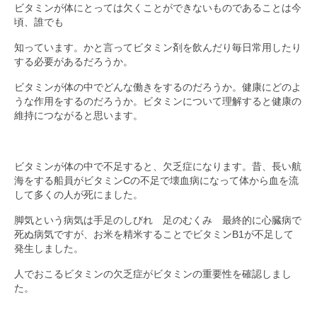
ビタミンが体にとっては欠くことができないものであることは今
頃、誰でも
原始長命食コラム
知っています。かと言ってビタミン剤を飲んだり毎日常用したり
レシピ・食事コラム
する必要があるだろうか。
会社概要
ビタミンが体の中でどんな働きをするのだろうか。健康にどのよ
うな作用をするのだろうか。ビタミンについて理解すると健康の
会社概要
維持につながると思います。
プライバシーポリシー
ビタミンが体の中で不足すると、欠乏症になります。昔、長い航
ご注文・お問い合わせ
海をする船員がビタミンCの不足で壊血病になって体から血を流
して多くの人が死にました。
脚気という病気は手足のしびれ 足のむくみ 最終的に心臓病で
死ぬ病気ですが、お米を精米することでビタミンB1が不足して
発生しました。
人でおこるビタミンの欠乏症がビタミンの重要性を確認しまし
た。