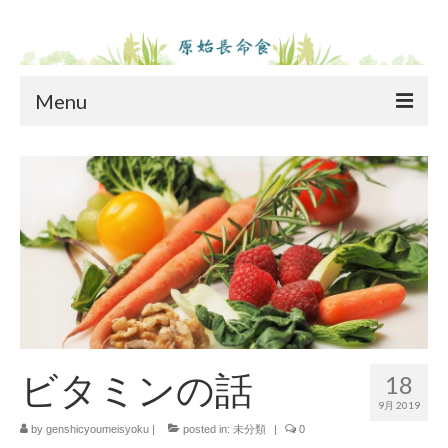
Menu
ホーム
原始長命食とは
原始長命食とは
原始長命食の成分表
長命食ご愛用者体験談
原料
ビタミンの話
18
商品紹介
9月 2019
by
genshicyoumeisyoku
|
posted in:
未分類
|
0
コラム