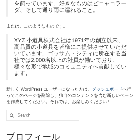
を飼っています。好きなものはピニャコラー
ダ、そして通り雨に濡れること。
原始長命食コラム
レシピ・食事コラム
または、このようなものです。
会社概要
XYZ 小道具株式会社は1971年の創立以来、
高品質の小道具を皆様にご提供させていただ
会社概要
いています。ゴッサム・シティに所在する当
社では2,000名以上の社員が働いており、
プライバシーポリシー
様々な形で地域のコミュニティへ貢献してい
ます。
ご注文・お問い合わせ
新しく WordPress ユーザーになった方は、
ダッシュボード
へ行
ってこのページを削除し、独自のコンテンツを含む新しいページ
を作成してください。それでは、お楽しみください !
Search
for:
プロフィール