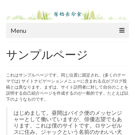
Menu
ホーム
サンプルページ
原始長命食とは
原始長命食とは
これはサンプルページです。同じ位置に固定され、(多くのテー
マでは) サイトナビゲーションメニューに含まれる点がブログ投
原始長命食の成分表
稿とは異なります。まずは、サイト訪問者に対して自分のことを
説明する自己紹介ページを作成するのが一般的です。たとえば以
長命食ご愛用者体験談
下のようなものです。
原料
はじめまして。昼間はバイク便のメッセンジ
ャーとして働いていますが、俳優志望でもあ
商品紹介
ります。これは僕のサイトです。ロサンゼル
スに住み、ジャックという名前のかわいい犬
コラム